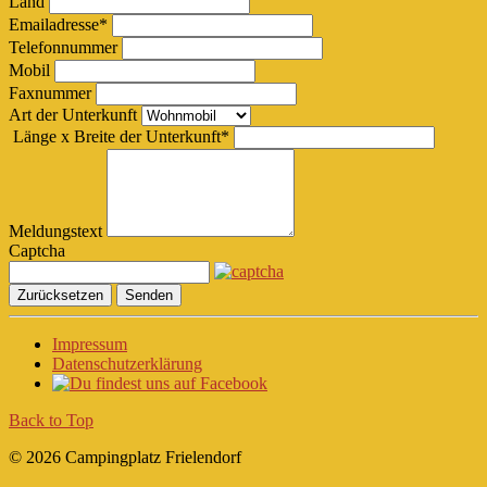
Land
Emailadresse
*
Telefonnummer
Mobil
Faxnummer
Art der Unterkunft
Länge x Breite der Unterkunft
*
Meldungstext
Captcha
Zurücksetzen
Senden
Impressum
Datenschutzerklärung
Back to Top
© 2026 Campingplatz Frielendorf